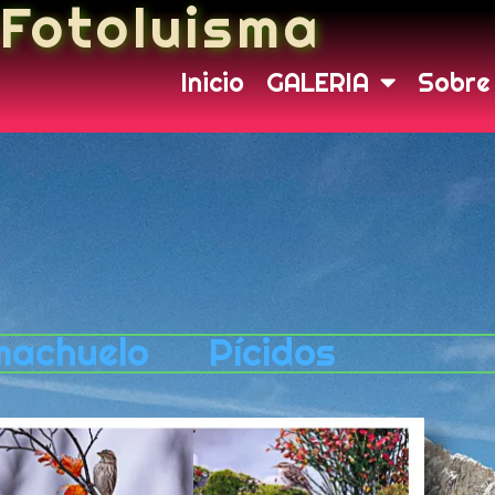
Fotoluisma
Inicio
GALERIA
Sobre
achuelo
Pícidos