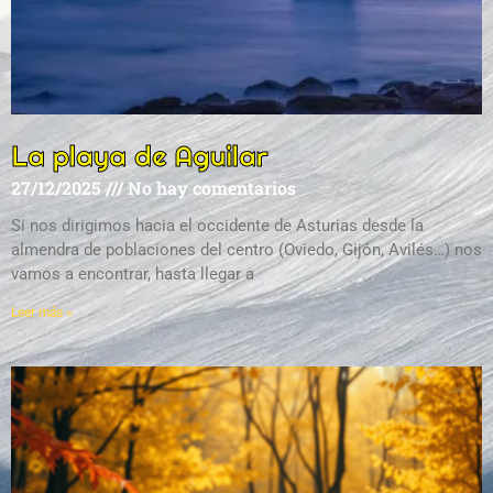
La playa de Aguilar
27/12/2025
No hay comentarios
Si nos dirigimos hacia el occidente de Asturias desde la
almendra de poblaciones del centro (Oviedo, Gijón, Avilés…) nos
vamos a encontrar, hasta llegar a
Leer más »